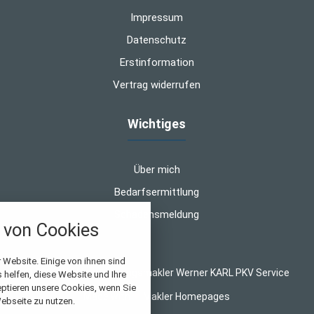
Impressum
Datenschutz
Erstinformation
Vertrag widerrufen
Wichtiges
Über mich
Bedarfsermittlung
Schadensmeldung
von Cookies
nstellungen
 Website. Einige von ihnen sind
© 2026 WK-Versicherungsmakler Werner KARL PKV Service
helfen, diese Website und Ihre
über alle verwendeten Cookies und
eptieren unsere Cookies, wenn Sie
Made with
❤
Makler Homepages
chkeit folgende Kategorien zu
ebseite zu nutzen.
r zu blockieren.