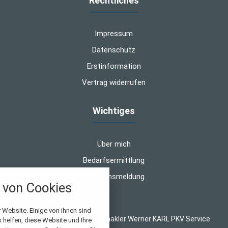
Rechtliches
Impressum
Datenschutz
Erstinformation
Vertrag widerrufen
Wichtiges
Über mich
Bedarfsermittlung
Schadensmeldung
von Cookies
nstellungen
 Website. Einige von ihnen sind
© 2026 WK-Versicherungsmakler Werner KARL PKV Service
helfen, diese Website und Ihre