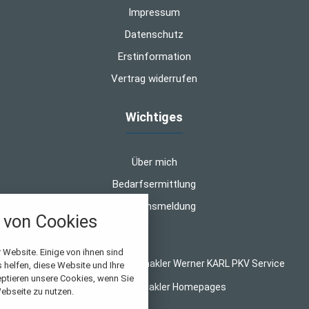
Impressum
Datenschutz
Erstinformation
Vertrag widerrufen
Wichtiges
Über mich
Bedarfsermittlung
Schadensmeldung
von Cookies
nstellungen
 Website. Einige von ihnen sind
© 2026 WK-Versicherungsmakler Werner KARL PKV Service
helfen, diese Website und Ihre
über alle verwendeten Cookies und
eptieren unsere Cookies, wenn Sie
Made with
❤
Makler Homepages
chkeit folgende Kategorien zu
ebseite zu nutzen.
r zu blockieren.