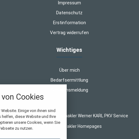
Impressum
Datenschutz
Erstinformation
Vertrag widerrufen
Wichtiges
Über mich
Bedarfsermittlung
Schadensmeldung
von Cookies
nstellungen
 Website. Einige von ihnen sind
© 2026 WK-Versicherungsmakler Werner KARL PKV Service
helfen, diese Website und Ihre
über alle verwendeten Cookies und
eptieren unsere Cookies, wenn Sie
Made with
❤
Makler Homepages
chkeit folgende Kategorien zu
ebseite zu nutzen.
r zu blockieren.