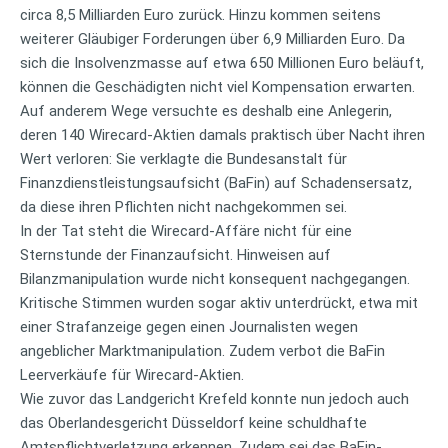
circa 8,5 Milliarden Euro zurück. Hinzu kommen seitens
weiterer Gläubiger Forderungen über 6,9 Milliarden Euro. Da
sich die Insolvenzmasse auf etwa 650 Millionen Euro beläuft,
können die Geschädigten nicht viel Kompensation erwarten.
Auf anderem Wege versuchte es deshalb eine Anlegerin,
deren 140 Wirecard-Aktien damals praktisch über Nacht ihren
Wert verloren: Sie verklagte die Bundesanstalt für
Finanzdienstleistungsaufsicht (BaFin) auf Schadensersatz,
da diese ihren Pflichten nicht nachgekommen sei.
In der Tat steht die Wirecard-Affäre nicht für eine
Sternstunde der Finanzaufsicht. Hinweisen auf
Bilanzmanipulation wurde nicht konsequent nachgegangen.
Kritische Stimmen wurden sogar aktiv unterdrückt, etwa mit
einer Strafanzeige gegen einen Journalisten wegen
angeblicher Marktmanipulation. Zudem verbot die BaFin
Leerverkäufe für Wirecard-Aktien.
Wie zuvor das Landgericht Krefeld konnte nun jedoch auch
das Oberlandesgericht Düsseldorf keine schuldhafte
Amtspflichtverletzung erkennen. Zudem sei das BaFin-