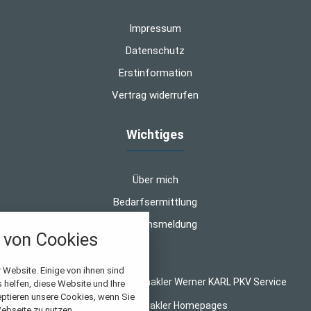
Impressum
Datenschutz
Erstinformation
Vertrag widerrufen
Wichtiges
Über mich
Bedarfsermittlung
Schadensmeldung
von Cookies
nstellungen
 Website. Einige von ihnen sind
© 2026 WK-Versicherungsmakler Werner KARL PKV Service
helfen, diese Website und Ihre
über alle verwendeten Cookies und
eptieren unsere Cookies, wenn Sie
Made with
❤
Makler Homepages
chkeit folgende Kategorien zu
ebseite zu nutzen.