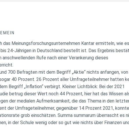
GEMEIN
ch das Meinungsforschungsunternehmen Kantar ermitteln, wie e
 bis 24-Jährigen in Deutschland bestellt ist. Das Ergebnis bestä
ren anschwellenden Rufe nach einer Verankerung dieses
rricht.
und 700 Befragten mit dem Begriff „Aktie“ nichts anfangen, von
ogar 40 Prozent. 26 Prozent aller Umfrageteilnehmer hatten k
em Begriff „Inflation“ verbirgt. Kleiner Lichtblick: Bei der 2021
die betrug dieser Wert noch 44 Prozent, hier hat das Wissen al
gen der medialen Aufmerksamkeit, die das Thema in den letzte
zent der Umfrageteilnehmer, gegenüber 14 Prozent 2021, konnte
flationsrate grob einschätzen. Summa summarum überrascht es ni
en, in der Schule wenig oder so gut wie nichts über Finanzen un