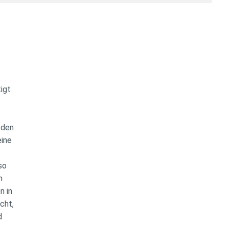
s
tigt
 den
eine
so
n
n in
cht,
d