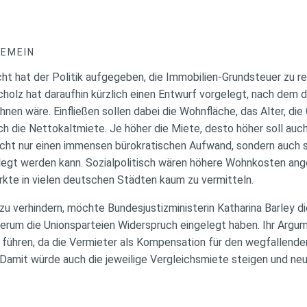
GEMEIN
t hat der Politik aufgegeben, die Immobilien-Grundsteuer zu re
holz hat daraufhin kürzlich einen Entwurf vorgelegt, nach dem d
hnen wäre. Einfließen sollen dabei die Wohnfläche, das Alter, di
h die Nettokaltmiete. Je höher die Miete, desto höher soll auch
icht nur einen immensen bürokratischen Aufwand, sondern auch 
egt werden kann. Sozialpolitisch wären höhere Wohnkosten ang
te in vielen deutschen Städten kaum zu vermitteln.
u verhindern, möchte Bundesjustizministerin Katharina Barley d
um die Unionsparteien Widerspruch eingelegt haben. Ihr Argume
führen, da die Vermieter als Kompensation für den wegfallende
Damit würde auch die jeweilige Vergleichsmiete steigen und ne