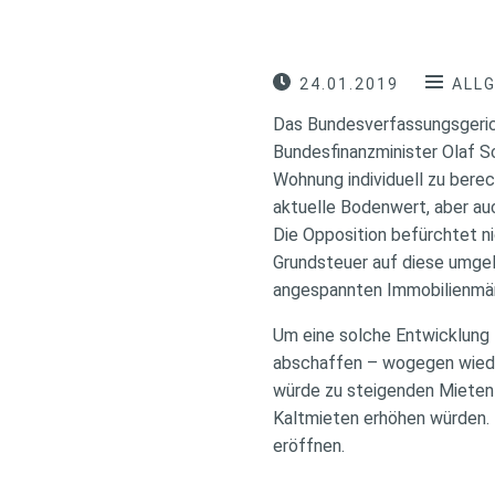
24.01.2019
ALL
Das Bundesverfassungsgerich
Bundesfinanzminister Olaf Sc
Wohnung individuell zu berec
aktuelle Bodenwert, aber auc
Die Opposition befürchtet n
Grundsteuer auf diese umgel
angespannten Immobilienmärk
Um eine solche Entwicklung z
abschaffen – wogegen wieder
würde zu steigenden Mieten 
Kaltmieten erhöhen würden. 
eröffnen.