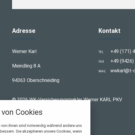
Adresse
Kontakt
Werner Karl
+49 (171) 4
TEL
+49 (9426) 
FAX
Meindling 8 A
wwkarl@t-o
MAIL
94363 Oberschneiding
© 2026 WK-Versicherungsmakler Werner KARL PKV
Service
von Cookies
stellungen
e von ihnen sind notwendig während andere uns
rwendeten Cookies und Skripte. Sie haben die
rbessern. Sie akzeptieren unsere Cookies, wenn
u akzeptieren oder zu blockieren.