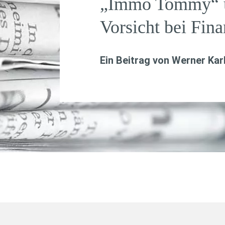
„Immo Tommy“ un
Vorsicht bei Fin
Ein Beitrag von
Werner Kar