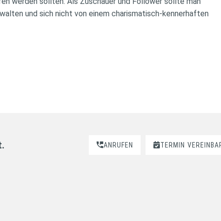
en werden sollten. Als Zuschauer und Follower sollte man
 walten und sich nicht von einem charismatisch-kennerhaften
t.
ANRUFEN
TERMIN
VEREINBA