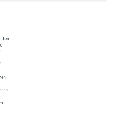
edien
t,
r
.
“
enen
 dass
u
en