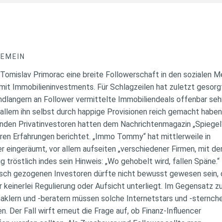
GEMEIN
omislav Primorac eine breite Followerschaft in den sozialen M
it Immobilieninvestments. Für Schlagzeilen hat zuletzt gesorg
ndlangern an Follower vermittelte Immobiliendeals offenbar seh
allem ihn selbst durch happige Provisionen reich gemacht haben
lenden Privatinvestoren hatten dem Nachrichtenmagazin „Spiegel
ren Erfahrungen berichtet. „Immo Tommy“ hat mittlerweile in
 eingeräumt, vor allem aufseiten „verschiedener Firmen, mit d
 tröstlich indes sein Hinweis: „Wo gehobelt wird, fallen Späne.“
isch gezogenen Investoren dürfte nicht bewusst gewesen sein,
keinerlei Regulierung oder Aufsicht unterliegt. Im Gegensatz z
aklern und -beratern müssen solche Internetstars und -sternch
n. Der Fall wirft erneut die Frage auf, ob Finanz-Influencer