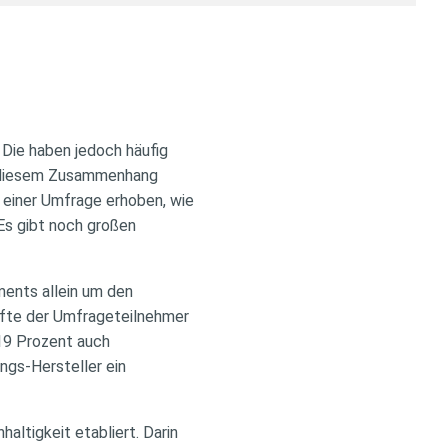
. Die haben jedoch häufig
in diesem Zusammenhang
t einer Umfrage erhoben, wie
Es gibt noch großen
ments allein um den
lfte der Umfrageteilnehmer
 19 Prozent auch
ungs-Hersteller ein
altigkeit etabliert. Darin