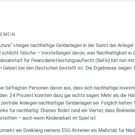
GEMEIN
Future“ steigen nachhaltige Geldanlagen in der Gunst der Anleger
 schlicht falsche – Vorstellungen davon, was Nachhaltigkeit 
desanstalt für Finanzdienstleistungsaufsicht (BaFin) hat nun mi
 Gebiet bei den Deutschen bestellt ist. Die Ergebnisse zeigen: 
r befragten Personen davon aus, dass sich nachhaltige Invest
n. 24 Prozent konnten dazu gar nichts sagen. Mehr als die Hä
zentrale Anliegen nachhaltiger Geldanlagen sei. Folglich halten
ke für nachhaltig. Ebenso findet rund ein Viertel, dass Biokleid
tellten – auch wenn Kinderarbeit im Spiel ist.
nzmarkt ein Dreiklang namens ESG-Kriterien als Maßstab für Nachh