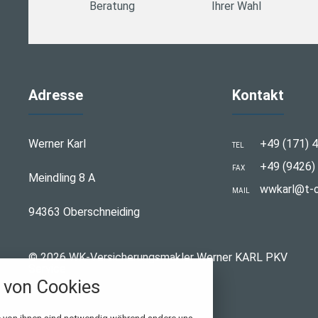
Beratung
Ihrer Wahl
Adresse
Kontakt
Werner Karl
+49 (171) 4
TEL
+49 (9426) 
FAX
Meindling 8 A
wwkarl@t-o
MAIL
94363 Oberschneiding
© 2026 WK-Versicherungsmakler Werner KARL PKV
Service
von Cookies
stellungen