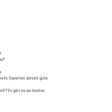
m
auf
a
kets-Experten derzeit gute
rETFs gibt es ein breites