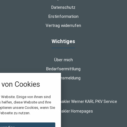
Datenschutz
Erstinformation
Vertrag widerrufen
Wichtiges
Über mich
Bedarfsermittlung
Schadensmeldung
von Cookies
nstellungen
 Website. Einige von ihnen sind
© 2026 WK-Versicherungsmakler Werner KARL PKV Service
helfen, diese Website und Ihre
über alle verwendeten Cookies und
eptieren unsere Cookies, wenn Sie
Made with
❤
Makler Homepages
chkeit folgende Kategorien zu
ebseite zu nutzen.
r zu blockieren.