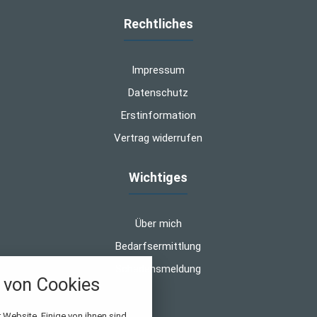
Rechtliches
Impressum
Datenschutz
Erstinformation
Vertrag widerrufen
Wichtiges
Über mich
Bedarfsermittlung
Schadensmeldung
von Cookies
nstellungen
 Website. Einige von ihnen sind