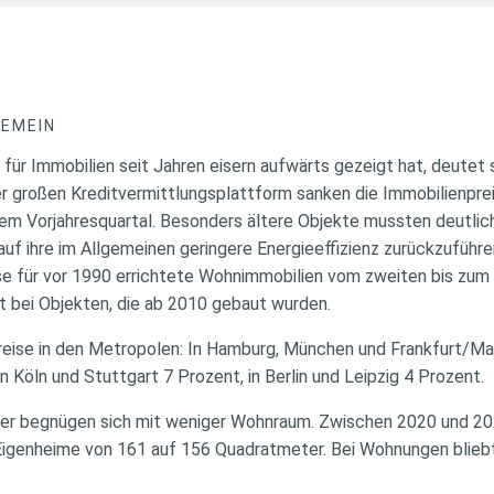
GEMEIN
für Immobilien seit Jahren eisern aufwärts gezeigt hat, deutet 
er großen Kreditvermittlungsplattform sanken die Immobilienpre
m Vorjahresquartal. Besonders ältere Objekte mussten deutlic
f ihre im Allgemeinen geringere Energieeffizienz zurückzuführe
se für vor 1990 errichtete Wohnimmobilien vom zweiten bis zum 
t bei Objekten, die ab 2010 gebaut wurden.
Preise in den Metropolen: In Hamburg, München und Frankfurt/M
n Köln und Stuttgart 7 Prozent, in Berlin und Leipzig 4 Prozent.
fer begnügen sich mit weniger Wohnraum. Zwischen 2020 und 202
igenheime von 161 auf 156 Quadratmeter. Bei Wohnungen bliebt