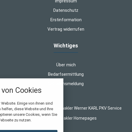
Impressum
Datenschutz
Erstinformation
Vertrag widerrufen
Wichtiges
Über mich
Bedarfsermittlung
Schadensmeldung
von Cookies
nstellungen
 Website. Einige von ihnen sind
© 2026 WK-Versicherungsmakler Werner KARL PKV Service
helfen, diese Website und Ihre
über alle verwendeten Cookies und
eptieren unsere Cookies, wenn Sie
Made with
❤
Makler Homepages
chkeit folgende Kategorien zu
ebseite zu nutzen.
r zu blockieren.