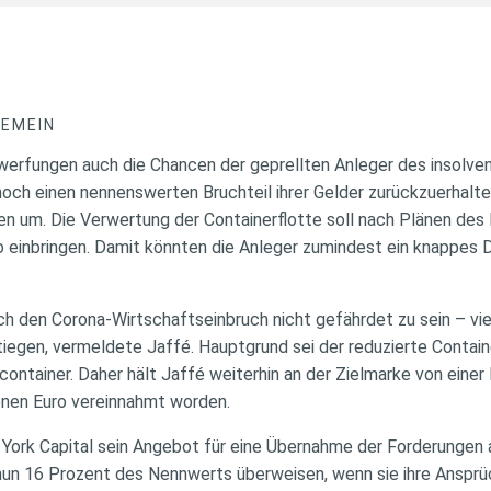
GEMEIN
werfungen auch die Chancen der geprellten Anleger des insolven
och einen nennenswerten Bruchteil ihrer Gelder zurückzuerhalte
ten um. Die Verwertung der Containerflotte soll nach Plänen des
o einbringen. Damit könnten die Anleger zumindest ein knappes Dr
ch den Corona-Wirtschaftseinbruch nicht gefährdet zu sein – vi
tiegen, vermeldete Jaffé. Hauptgrund sei der reduzierte Contain
ontainer. Daher hält Jaffé weiterhin an der Zielmarke von einer 
ionen Euro vereinnahmt worden.
York Capital sein Angebot für eine Übernahme der Forderungen 
nun 16 Prozent des Nennwerts überweisen, wenn sie ihre Anspr