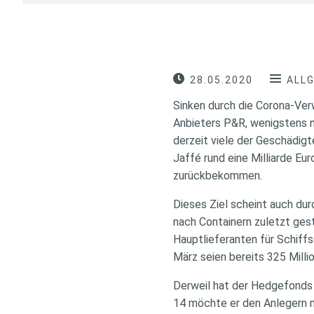
28.05.2020
ALL
Sinken durch die Corona-Ver
Anbieters P&R, wenigstens n
derzeit viele der Geschädig
Jaffé rund eine Milliarde Eur
zurückbekommen.
Dieses Ziel scheint auch dur
nach Containern zuletzt ges
Hauptlieferanten für Schiffsc
März seien bereits 325 Mill
Derweil hat der Hedgefonds 
14 möchte er den Anlegern 