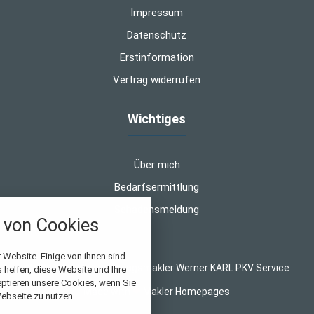
Impressum
Datenschutz
Erstinformation
Vertrag widerrufen
Wichtiges
Über mich
Bedarfsermittlung
Schadensmeldung
von Cookies
nstellungen
 Website. Einige von ihnen sind
© 2026 WK-Versicherungsmakler Werner KARL PKV Service
helfen, diese Website und Ihre
über alle verwendeten Cookies und
eptieren unsere Cookies, wenn Sie
Made with
❤
Makler Homepages
chkeit folgende Kategorien zu
ebseite zu nutzen.
r zu blockieren.