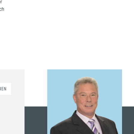
r
ch
REN