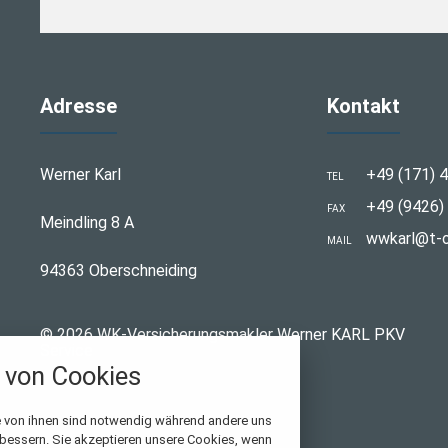
Adresse
Kontakt
Werner Karl
+49 (171) 4
TEL
+49 (9426) 
FAX
Meindling 8 A
wwkarl@t-o
MAIL
94363 Oberschneiding
© 2026 WK-Versicherungsmakler Werner KARL PKV
Service
von Cookies
stellungen
e von ihnen sind notwendig während andere uns
rwendeten Cookies und Skripte. Sie haben die
rbessern. Sie akzeptieren unsere Cookies, wenn
u akzeptieren oder zu blockieren.