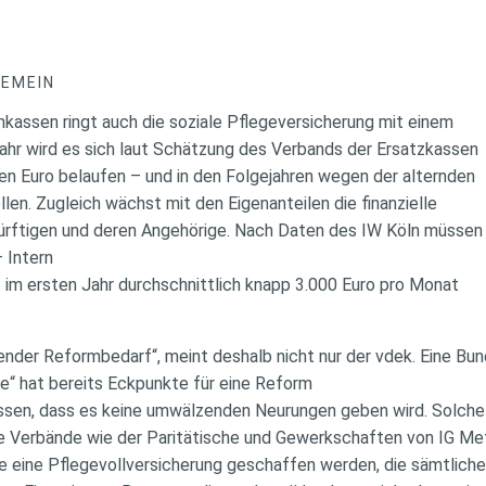
GEMEIN
nkassen ringt auch die soziale Pflegeversicherung mit einem
Jahr wird es sich laut Schätzung des Verbands der Ersatzkassen
arden Euro belaufen – und in den Folgejahren wegen der alternden
en. Zugleich wächst mit den Eigenanteilen die finanzielle
ürftigen und deren Angehörige. Nach Daten des IW Köln müssen 
– Intern
t im ersten Jahr durchschnittlich knapp 3.000 Euro pro Monat
gender Reformbedarf“, meint deshalb nicht nur der vdek. Eine Bu
“ hat bereits Eckpunkte für eine Reform
assen, dass es keine umwälzenden Neurungen geben wird. Solche
 Verbände wie der Paritätische und Gewerkschaften von IG Met
llte eine Pflegevollversicherung geschaffen werden, die sämtliche