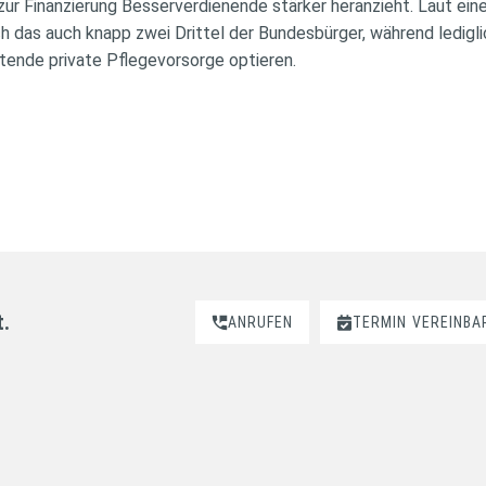
ur Finanzierung Besserverdienende stärker heranzieht. Laut eine
 das auch knapp zwei Drittel der Bundesbürger, während ledigli
htende private Pflegevorsorge optieren.
t.
ANRUFEN
TERMIN
VEREINBA