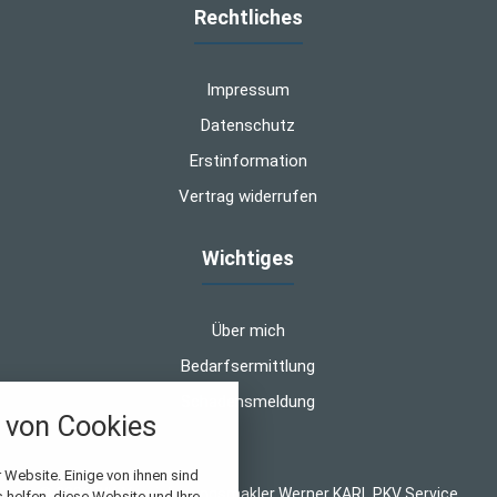
Rechtliches
Impressum
Datenschutz
Erstinformation
Vertrag widerrufen
Wichtiges
Über mich
Bedarfsermittlung
Schadensmeldung
von Cookies
nstellungen
 Website. Einige von ihnen sind
© 2026 WK-Versicherungsmakler Werner KARL PKV Service
helfen, diese Website und Ihre