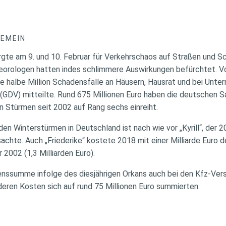
GEMEIN
rgte am 9. und 10. Februar für Verkehrschaos auf Straßen und S
teorologen hatten indes schlimmere Auswirkungen befürchtet. 
e halbe Million Schadensfälle an Häusern, Hausrat und bei Unter
GDV) mitteilte. Rund 675 Millionen Euro haben die deutschen S
n Stürmen seit 2002 auf Rang sechs einreiht.
 den Winterstürmen in Deutschland ist nach wie vor „Kyrill“, de
sachte. Auch „Friederike“ kostete 2018 mit einer Milliarde Euro d
 2002 (1,3 Milliarden Euro).
denssumme infolge des diesjährigen Orkans auch bei den Kfz-Ver
 deren Kosten sich auf rund 75 Millionen Euro summierten.