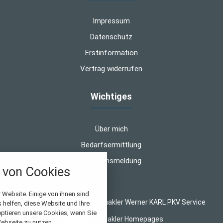
Impressum
Datenschutz
Erstinformation
Vertrag widerrufen
Wichtiges
Über mich
Bedarfsermittlung
Schadensmeldung
von Cookies
nstellungen
 Website. Einige von ihnen sind
© 2026 WK-Versicherungsmakler Werner KARL PKV Service
helfen, diese Website und Ihre
über alle verwendeten Cookies und
eptieren unsere Cookies, wenn Sie
Made with
❤
Makler Homepages
chkeit folgende Kategorien zu
ebseite zu nutzen.