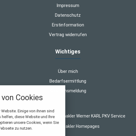
Impressum
Datenschutz
Erstinformation
Vertrag widerrufen
Wichtiges
Über mich
Bedarfsermittlung
Schadensmeldung
von Cookies
nstellungen
 Website. Einige von ihnen sind
© 2026 WK-Versicherungsmakler Werner KARL PKV Service
helfen, diese Website und Ihre
über alle verwendeten Cookies und
eptieren unsere Cookies, wenn Sie
Made with
❤
Makler Homepages
chkeit folgende Kategorien zu
ebseite zu nutzen.
r zu blockieren.