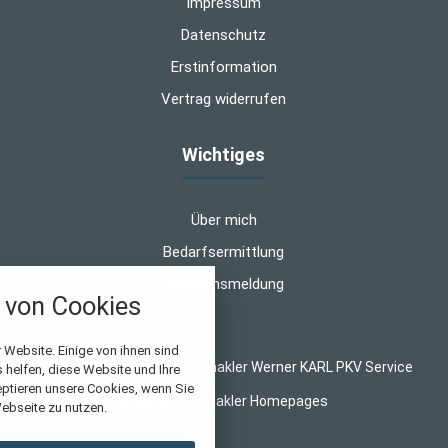
Impressum
Datenschutz
Erstinformation
Vertrag widerrufen
Wichtiges
Über mich
Bedarfsermittlung
Schadensmeldung
von Cookies
nstellungen
 Website. Einige von ihnen sind
© 2026 WK-Versicherungsmakler Werner KARL PKV Service
helfen, diese Website und Ihre
über alle verwendeten Cookies und
eptieren unsere Cookies, wenn Sie
Made with
❤
Makler Homepages
chkeit folgende Kategorien zu
ebseite zu nutzen.
r zu blockieren.