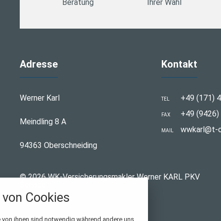
Beratung
Ihrer Wahl
Adresse
Kontakt
Werner Karl
+49 (171) 4
TEL
+49 (9426) 
FAX
Meindling 8 A
wwkarl@t-o
MAIL
94363 Oberschneiding
© 2026 WK-Versicherungsmakler Werner KARL PKV
Service
von Cookies
stellungen
e von ihnen sind notwendig während andere uns