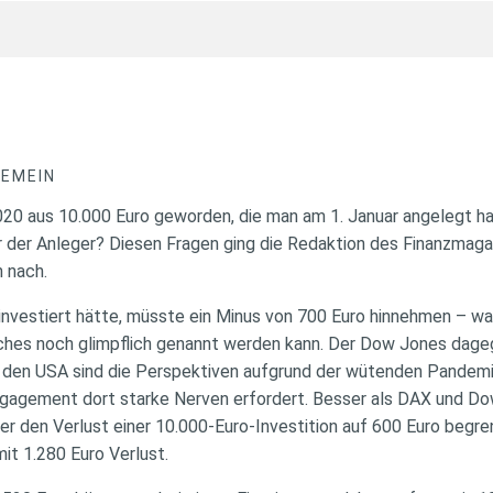
GEMEIN
020 aus 10.000 Euro geworden, die man am 1. Januar angelegt ha
r der Anleger? Diesen Fragen ging die Redaktion des Finanzmagazi
 nach.
investiert hätte, müsste ein Minus von 700 Euro hinnehmen – w
ches noch glimpflich genannt werden kann. Der Dow Jones dage
 den USA sind die Perspektiven aufgrund der wütenden Pandemi
ngagement dort starke Nerven erfordert. Besser als DAX und Do
der den Verlust einer 10.000-Euro-Investition auf 600 Euro begre
it 1.280 Euro Verlust.