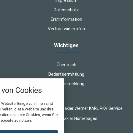
Impressum
Datenschutz
Erstinformation
Vertrag widerrufen
Wichtiges
Über mich
Bedarfsermittlung
Schadensmeldung
von Cookies
nstellungen
 Website. Einige von ihnen sind
© 2026 WK-Versicherungsmakler Werner KARL PKV Service
helfen, diese Website und Ihre
über alle verwendeten Cookies und
eptieren unsere Cookies, wenn Sie
Made with
❤
Makler Homepages
chkeit folgende Kategorien zu
ebseite zu nutzen.
r zu blockieren.