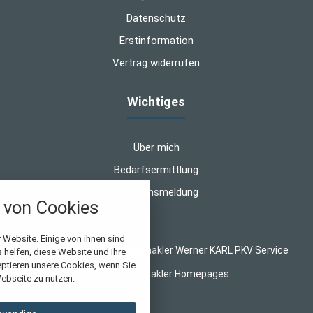
Datenschutz
Erstinformation
Vertrag widerrufen
Wichtiges
Über mich
Bedarfsermittlung
Schadensmeldung
von Cookies
nstellungen
 Website. Einige von ihnen sind
© 2026 WK-Versicherungsmakler Werner KARL PKV Service
helfen, diese Website und Ihre
über alle verwendeten Cookies und
eptieren unsere Cookies, wenn Sie
Made with
❤
Makler Homepages
chkeit folgende Kategorien zu
ebseite zu nutzen.
r zu blockieren.