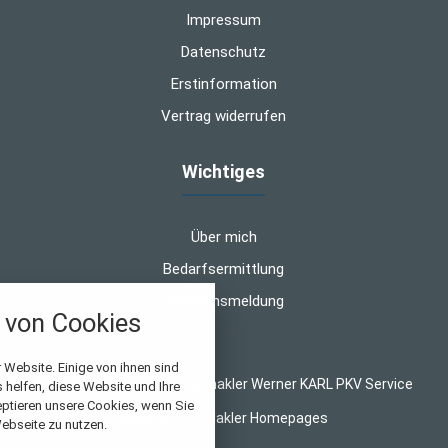
Impressum
Datenschutz
Erstinformation
Vertrag widerrufen
Wichtiges
Über mich
Bedarfsermittlung
Schadensmeldung
von Cookies
nstellungen
 Website. Einige von ihnen sind
© 2026 WK-Versicherungsmakler Werner KARL PKV Service
helfen, diese Website und Ihre
über alle verwendeten Cookies und
eptieren unsere Cookies, wenn Sie
Made with
❤
Makler Homepages
chkeit folgende Kategorien zu
ebseite zu nutzen.
r zu blockieren.