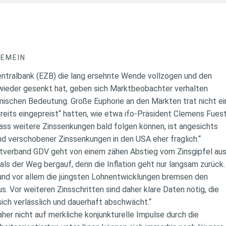
GEMEIN
ntralbank (EZB) die lang ersehnte Wende vollzogen und den
 wieder gesenkt hat, geben sich Marktbeobachter verhalten
mischen Bedeutung. Große Euphorie an den Märkten trat nicht ei
reits eingepreist“ hatten, wie etwa ifo-Präsident Clemens Fues
Dass weitere Zinssenkungen bald folgen können, ist angesichts
nd verschobener Zinssenkungen in den USA eher fraglich.“
verband GDV geht von einem zähen Abstieg vom Zinsgipfel aus:
als der Weg bergauf, denn die Inflation geht nur langsam zurück.
 und vor allem die jüngsten Lohnentwicklungen bremsen den
s. Vor weiteren Zinsschritten sind daher klare Daten nötig, die
sich verlässlich und dauerhaft abschwächt.“
aher nicht auf merkliche konjunkturelle Impulse durch die