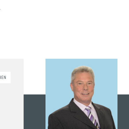
.
REN