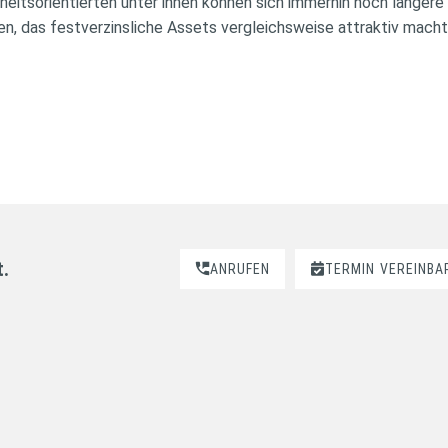
erheitsorientierten unter ihnen können sich immerhin noch längere
uen, das festverzinsliche Assets vergleichsweise attraktiv macht
t.
ANRUFEN
TERMIN
VEREINBA