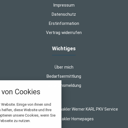
Impressum
Datenschutz
Erstinformation
Vertrag widerrufen
Wichtiges
Über mich
Bedarfsermittlung
Schadensmeldung
von Cookies
nstellungen
 Website. Einige von ihnen sind
© 2026 WK-Versicherungsmakler Werner KARL PKV Service
helfen, diese Website und Ihre
über alle verwendeten Cookies und
eptieren unsere Cookies, wenn Sie
Made with
❤
Makler Homepages
chkeit folgende Kategorien zu
ebseite zu nutzen.
r zu blockieren.