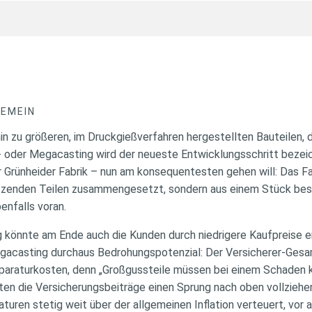
GEMEIN
n zu größeren, im Druckgießverfahren hergestellten Bauteilen, 
- oder Megacasting wird der neueste Entwicklungsschritt bezei
er Grünheider Fabrik – nun am konsequentesten gehen will: Das Fa
utzenden Teilen zusammengesetzt, sondern aus einem Stück bes
enfalls voran.
g könnte am Ende auch die Kunden durch niedrigere Kaufpreise er
igacasting durchaus Bedrohungspotenzial: Der Versicherer-Gesa
eparaturkosten, denn „Großgussteile müssen bei einem Schaden 
en die Versicherungsbeiträge einen Sprung nach oben vollziehen
turen stetig weit über der allgemeinen Inflation verteuert, vor