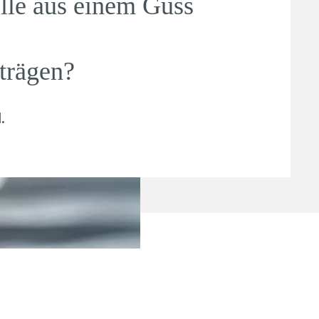
lle aus einem Guss
trägen?
l
.