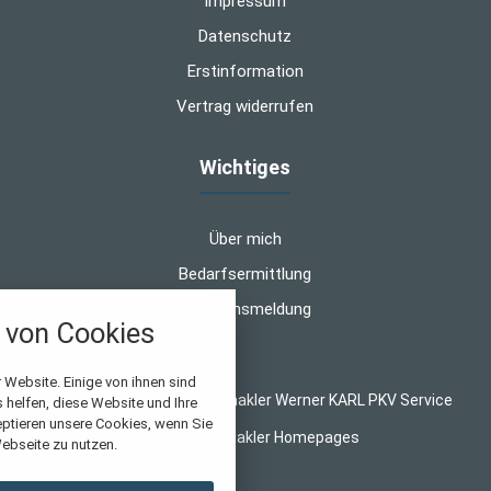
Impressum
Datenschutz
Erstinformation
Vertrag widerrufen
Wichtiges
Über mich
Bedarfsermittlung
Schadensmeldung
von Cookies
nstellungen
 Website. Einige von ihnen sind
© 2026 WK-Versicherungsmakler Werner KARL PKV Service
helfen, diese Website und Ihre
über alle verwendeten Cookies und
eptieren unsere Cookies, wenn Sie
Made with
❤
Makler Homepages
chkeit folgende Kategorien zu
ebseite zu nutzen.
r zu blockieren.