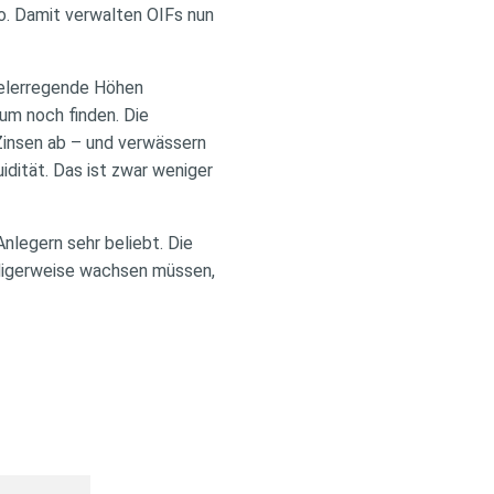
ro. Damit verwalten OIFs nun
delerregende Höhen
um noch finden. Die
 Zinsen ab – und verwässern
dität. Das ist zwar weniger
nlegern sehr beliebt. Die
ndigerweise wachsen müssen,