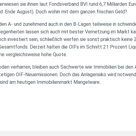
berwiesen sie ihnen laut Fondsverband BVI rund 6,7 Milliarden Eu
and: Ende August). Doch wohin mit dem ganzen frischen Geld?
n den A- und zunehmend auch in den B-Lagen teilweise in schwin
legenheiten lassen sich auch mit bester Vernetzung im Markt ka
ch investiert sein, schließlich werfen sie sonst praktisch keine
esamtfonds. Derzeit halten die OIFs im Schnitt 21 Prozent Liqui
ine vergleichsweise hohe Quote.
den verharren, bleiben auch Sachwerte wie Immobilien bei den A
stetigen OIF-Neuemissionen. Doch das Anlagerisiko wird notwe
 sind am heutigen Immobilienmarkt Mangelware.