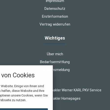
Impressum
Datenschutz
Erstinformation
Vertrag widerrufen
Wichtiges
Über mich
Bedarfsermittlung
Schadensmeldung
von Cookies
nstellungen
 Website. Einige von ihnen sind
© 2026 WK-Versicherungsmakler Werner KARL PKV Service
helfen, diese Website und Ihre
über alle verwendeten Cookies und
eptieren unsere Cookies, wenn Sie
Made with
❤
Makler Homepages
chkeit folgende Kategorien zu
ebseite zu nutzen.
r zu blockieren.