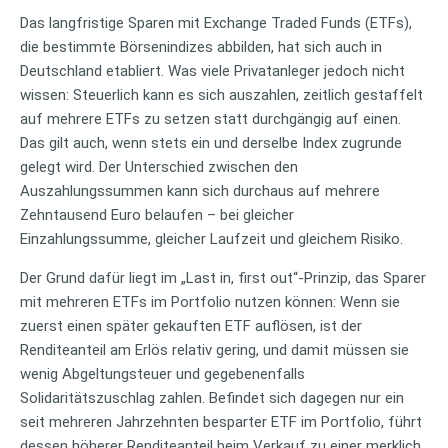
Das langfristige Sparen mit Exchange Traded Funds (ETFs),
die bestimmte Börsenindizes abbilden, hat sich auch in
Deutschland etabliert. Was viele Privatanleger jedoch nicht
wissen: Steuerlich kann es sich auszahlen, zeitlich gestaffelt
auf mehrere ETFs zu setzen statt durchgängig auf einen.
Das gilt auch, wenn stets ein und derselbe Index zugrunde
gelegt wird. Der Unterschied zwischen den
Auszahlungssummen kann sich durchaus auf mehrere
Zehntausend Euro belaufen – bei gleicher
Einzahlungssumme, gleicher Laufzeit und gleichem Risiko.
Der Grund dafür liegt im „Last in, first out“-Prinzip, das Sparer
mit mehreren ETFs im Portfolio nutzen können: Wenn sie
zuerst einen später gekauften ETF auflösen, ist der
Renditeanteil am Erlös relativ gering, und damit müssen sie
wenig Abgeltungsteuer und gegebenenfalls
Solidaritätszuschlag zahlen. Befindet sich dagegen nur ein
seit mehreren Jahrzehnten besparter ETF im Portfolio, führt
dessen höherer Renditeanteil beim Verkauf zu einer merklich