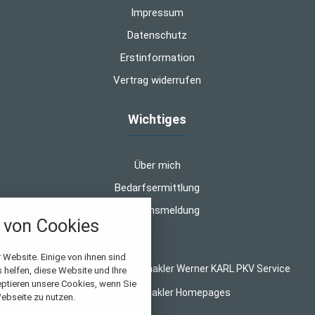
Impressum
Datenschutz
Erstinformation
Vertrag widerrufen
Wichtiges
Über mich
Bedarfsermittlung
Schadensmeldung
von Cookies
nstellungen
 Website. Einige von ihnen sind
© 2026 WK-Versicherungsmakler Werner KARL PKV Service
helfen, diese Website und Ihre
über alle verwendeten Cookies und
eptieren unsere Cookies, wenn Sie
Made with
❤
Makler Homepages
chkeit folgende Kategorien zu
ebseite zu nutzen.
r zu blockieren.