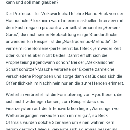
kann und soll man glauben?
Der Professor für Volkswirtschaftslehre Hanno Beck von der
Hochschule Pforzheim warnt in einem aktuellen Interview mit
dem Fachmagazin procontra vor selbst ernannten „Börsen-
Gurus“, die nach seiner Beobachtung einige Standardtricks
anwenden. Ein Beispiel ist die „Nostradamus-Methode“: Der
vermeintliche Börsenexperte nennt laut Beck „entweder Zeit
oder Kursziel, aber nicht beides. Damit erfüllt sich die
Prophezeiung irgendwann schon.“ Bei der „Mexikanischer
Scharfschütze“-Masche verbreite der Experte zahlreiche
verschiedene Prognosen und sorge dann dafür, dass sich die
Öffentlichkeit im Nachhinein nur an die zutreffenden erinnert.
Weiterhin verbreitet ist die Formulierung von Hypothesen, die
sich nicht widerlegen lassen, zum Beispiel dass das
Finanzsystem auf der Intensivstation liege. „Warnungen vor
Weltuntergängen verkaufen sich immer gut“, so Beck.
Oftmals würden solche Szenarien um einen wahren Kern
herum gestrickt. Medial verkaufe sich so etwas besser als