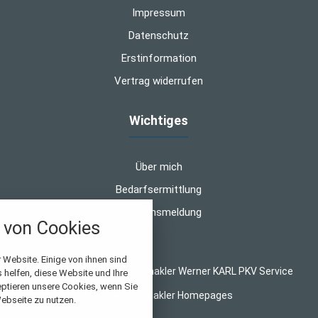
Impressum
Datenschutz
Erstinformation
Vertrag widerrufen
Wichtiges
Über mich
Bedarfsermittlung
Schadensmeldung
von Cookies
nstellungen
 Website. Einige von ihnen sind
© 2026 WK-Versicherungsmakler Werner KARL PKV Service
helfen, diese Website und Ihre
über alle verwendeten Cookies und
eptieren unsere Cookies, wenn Sie
Made with
❤
Makler Homepages
chkeit folgende Kategorien zu
ebseite zu nutzen.
r zu blockieren.